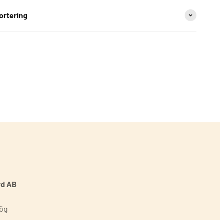
ortering
rd AB
ög