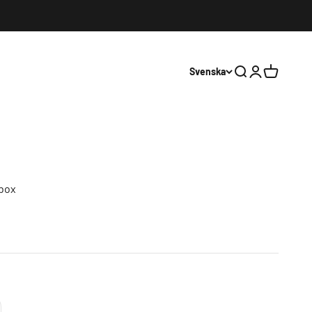
Svenska
Sök
Logga in
Varukorg
-box