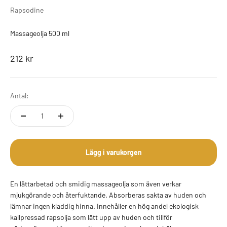
Rapsodine
Massageolja 500 ml
REA-pris
212 kr
Antal:
Lägg i varukorgen
En lättarbetad och smidig massageolja som även verkar
mjukgörande och återfuktande. Absorberas sakta av huden och
lämnar ingen kladdig hinna. Innehåller en hög andel ekologisk
kallpressad rapsolja som lätt upp av huden och tillför