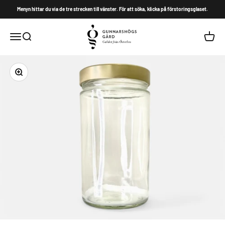
Hoppa till innehållet
Menyn hittar du via de tre strecken till vänster. För att söka, klicka på förstoringsglaset.
Gunnarshögs Gård
Meny
Sök
Varuko
Zooma