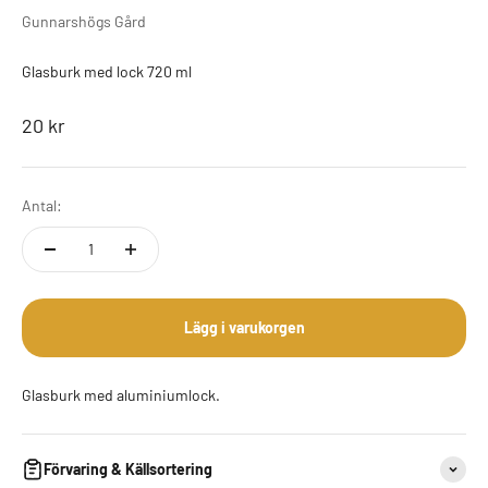
Gunnarshögs Gård
Glasburk med lock 720 ml
REA-pris
20 kr
Antal:
Lägg i varukorgen
Glasburk med aluminiumlock.
Förvaring & Källsortering