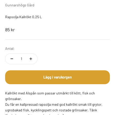
Gunnarshögs Gård
Rapsolja Kallrökt 0,25 L
REA-pris
85 kr
Antal:
Lägg i varukorgen
Kallrökt med Alspån som passar utmärkt till kött, fisk och
grönsaker.
Du får en kallpressad rapsolja med god kallrökt smak till grytor,
ugnsbakad fisk, kycklingspett och rostade grönsaker. Tänk