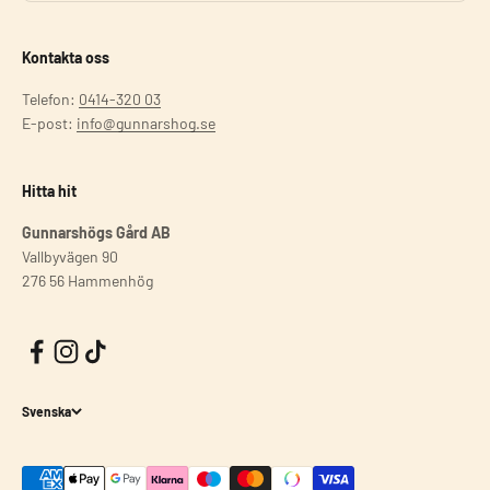
Kontakta oss
Telefon:
0414-320 03
E-post:
info@gunnarshog.se
Hitta hit
Gunnarshögs Gård AB
Vallbyvägen 90
276 56 Hammenhög
Svenska