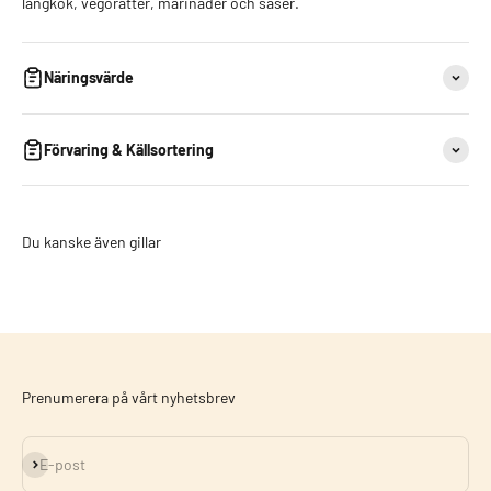
långkok, vegorätter, marinader och såser.
Näringsvärde
Förvaring & Källsortering
Du kanske även gillar
Prenumerera på vårt nyhetsbrev
Prenumerera
E-post